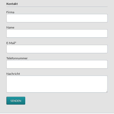
Kontakt
Firma
Name
Pflichtfeld
E-Mail
*
Telefonnummer
Nachricht
SENDEN