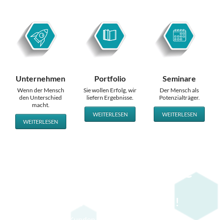
Unternehmen
Portfolio
Seminare
Wenn der Mensch
Sie wollen Erfolg, wir
Der Mensch als
den Unterschied
liefern Ergebnisse.
Potenzialträger.
macht.
WEITERLESEN
WEITERLESEN
WEITERLESEN
Die Wirkungsakademie
SIE WOLLEN ERFOLG ?
WIR LIEFERN ERGEBNISSE !
Für unsere Kunden konzipieren wir individuelle