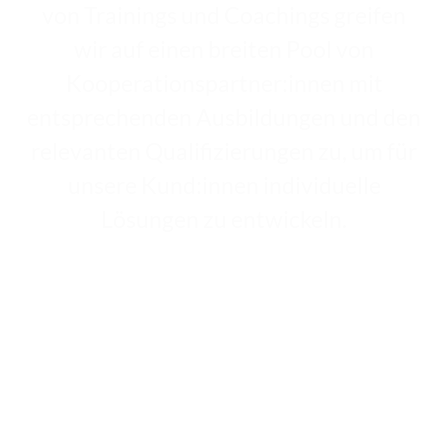
von Trainings und Coachings greifen
wir auf einen breiten Pool von
Kooperationspartner:innen mit
entsprechenden Ausbildungen und den
relevanten Qualifizierungen zu, um für
unsere Kund:innen individuelle
Lösungen zu entwickeln.
LERNEN SIE UNSERE EXPERT:INNEN KENNEN
ERFAHRUNG