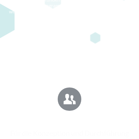
Bildungsprogramme, mit der Zielsetzung die
wirtschaftliche Leistung effizient zu steigern. Der Mensch
steht bei uns im Fokus, da dieser durch unsere
Qualifizierung einen erheblichen Beitrag zum
Unternehmenserfolg leisten wird. Impuls erzeugt
Wirkung!
Hand in Hand zum Erfolg
Für die Konzeption und Durchführung