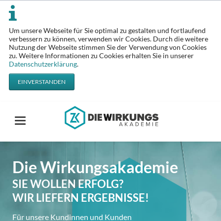
Um unsere Webseite für Sie optimal zu gestalten und fortlaufend
verbessern zu können, verwenden wir Cookies. Durch die weitere
Nutzung der Webseite stimmen Sie der Verwendung von Cookies
zu. Weitere Informationen zu Cookies erhalten Sie in unserer
Datenschutzerklärung
.
EINVERSTANDEN
ehr Erfolg!
Die Wirkungsakademie
höhen Sie die Produktivität Ihrer
SIE WOLLEN ERFOLG?
stomer Facing Units.
WIR LIEFERN ERGEBNISSE!
 höchster Präzision in der Umsetzung erleben Ihre
Für unsere Kundinnen und Kunden